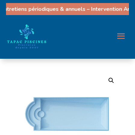
ntretiens périodiques & annuels – Intervention Arles