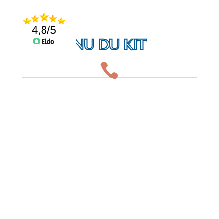
CONTENU DU KIT

Matériel de filtration
Matériel d'entretien
Divers
Options et déclinaisons
1 pompe
1 filtre à cartouche ou à verre selon le
modèle
1 skimmer
3 buses de refoulement