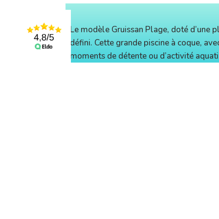
Le modèle Gruissan Plage, doté d’une p
défini. Cette grande piscine à coque, a
moments de détente ou d’activité aquat
DIMENSIONS
9 m
Longueur
4,20 m
Largeur