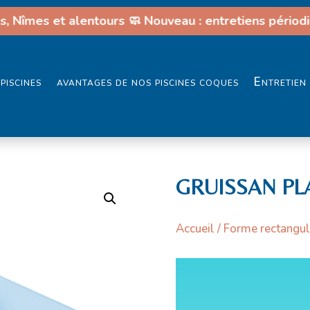
 Nîmes et alentours 🧼 Nouveau : entretiens périodiq
piscines
avantages de nos piscines coques
Entretien 
GRUISSAN PLAG
Accueil
/
Forme rectangul