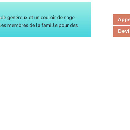
de généreux et un couloir de nage
Appe
 les membres de la famille pour des
Devi