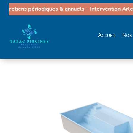
tretiens périodiques & annuels – Intervention Arles,
Accueil
Nos 